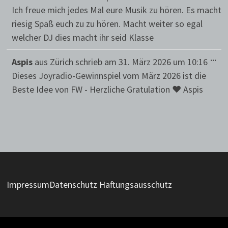
EIN
Ich freue mich jedes Mal eure Musik zu hören. Es macht
riesig Spaß euch zu zu hören. Macht weiter so egal
welcher DJ dies macht ihr seid Klasse
DIE
...
Aspis
aus
Zürich
schrieb am
31. März 2026
um
10:16
ME
EIN
Dieses Joyradio-Gewinnspiel vom März 2026 ist die
Beste Idee von FW - Herzliche Gratulation ♥ Aspis
Impressum
Datenschutz
Haftungsausschutz