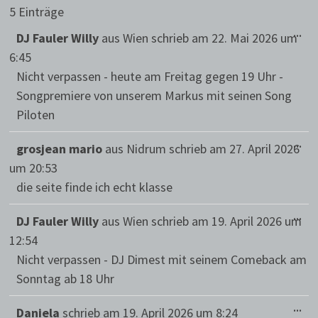
5 Einträge
DIE
...
DJ Fauler Willy
aus
Wien
schrieb am
22. Mai 2026
um
ME
EIN
6:45
Nicht verpassen - heute am Freitag gegen 19 Uhr -
Songpremiere von unserem Markus mit seinen Song
Piloten
DIE
...
grosjean mario
aus
Nidrum
schrieb am
27. April 2026
ME
EIN
um
20:53
die seite finde ich echt klasse
DIE
...
DJ Fauler Willy
aus
Wien
schrieb am
19. April 2026
um
ME
EIN
12:54
Nicht verpassen - DJ Dimest mit seinem Comeback am
Sonntag ab 18 Uhr
DIE
...
Daniela
schrieb am
19. April 2026
um
8:24
ME