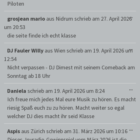
Piloten
DIE
...
grosjean mario
aus
Nidrum
schrieb am
27. April 2026
ME
EIN
um
20:53
die seite finde ich echt klasse
DIE
...
DJ Fauler Willy
aus
Wien
schrieb am
19. April 2026
um
ME
EIN
12:54
Nicht verpassen - DJ Dimest mit seinem Comeback am
Sonntag ab 18 Uhr
DIE
...
Daniela
schrieb am
19. April 2026
um
8:24
ME
EIN
Ich freue mich jedes Mal eure Musik zu hören. Es macht
riesig Spaß euch zu zu hören. Macht weiter so egal
welcher DJ dies macht ihr seid Klasse
DIE
...
Aspis
aus
Zürich
schrieb am
31. März 2026
um
10:16
ME
EIN
Dieses Joyradio-Gewinnspiel vom März 2026 ist die